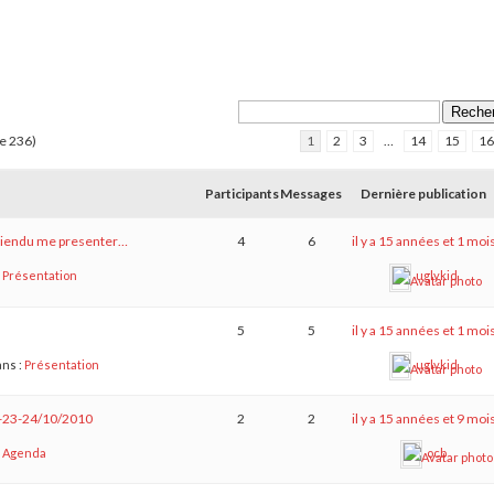
de 236)
1
2
3
…
14
15
16
Participants
Messages
Dernière publication
a viendu me presenter…
4
6
il y a 15 années et 1 moi
:
Présentation
uglykid
5
5
il y a 15 années et 1 moi
ns :
Présentation
uglykid
22-23-24/10/2010
2
2
il y a 15 années et 9 moi
:
Agenda
ocb