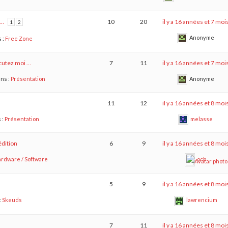
……
10
20
il y a 16 années et 7 moi
1
2
Anonyme
 :
Free Zone
rcutez moi …
7
11
il y a 16 années et 7 moi
ns :
Présentation
Anonyme
11
12
il y a 16 années et 8 moi
 :
Présentation
melasse
édition
6
9
il y a 16 années et 8 moi
rdware / Software
ocb
5
9
il y a 16 années et 8 moi
:
Skeuds
lawrencium
7
11
il y a 16 années et 8 moi