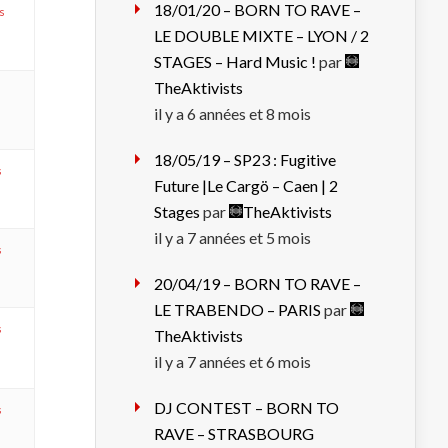
18/01/20 – BORN TO RAVE –
is
LE DOUBLE MIXTE – LYON / 2
STAGES – Hard Music !
par
TheAktivists
il y a 6 années et 8 mois
18/05/19 – SP23 : Fugitive
s
Future |Le Cargö – Caen | 2
Stages
par
TheAktivists
il y a 7 années et 5 mois
s
20/04/19 – BORN TO RAVE –
LE TRABENDO – PARIS
par
s
TheAktivists
il y a 7 années et 6 mois
DJ CONTEST – BORN TO
s
RAVE – STRASBOURG