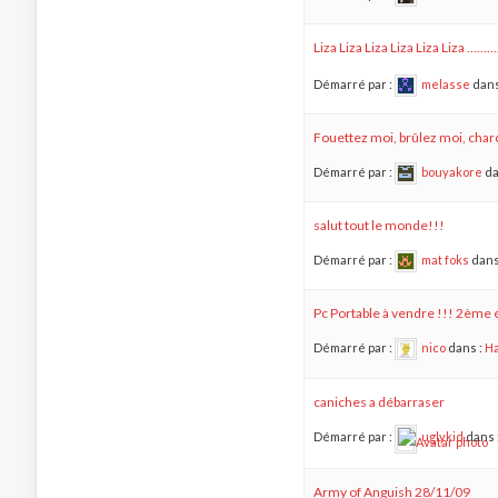
Liza Liza Liza Liza Liza Liza ……
Démarré par :
melasse
dans
Fouettez moi, brûlez moi, cha
Démarré par :
bouyakore
da
salut tout le monde!!!
Démarré par :
mat foks
dans
Pc Portable à vendre !!! 2ème 
Démarré par :
nico
dans :
Ha
caniches a débarraser
Démarré par :
uglykid
dans 
Army of Anguish 28/11/09