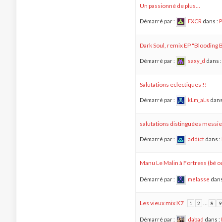
Un passionné de plus…
Démarré par :
FXCR
dans :
P
Dark Soul, remix EP "Blooding
Démarré par :
saxy_d
dans 
Salutations eclectiques !!
Démarré par :
kLm_aLs
dans
salutations distinguées messie
Démarré par :
addict
dans :
Manu Le Malin à Fortress (bé o
Démarré par :
melasse
dans
Les vieux mix K7
…
1
2
8
9
Démarré par :
dabad
dans :