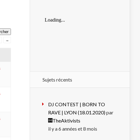
→
s
Sujets récents
s
DJ CONTEST | BORN TO
RAVE | LYON (18.01.2020)
par
s
TheAktivists
il y a 6 années et 8 mois