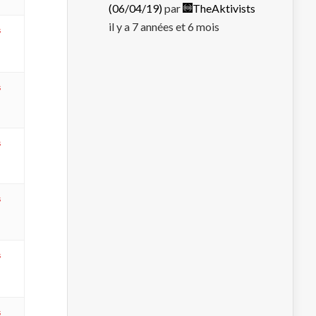
(06/04/19)
par
TheAktivists
il y a 7 années et 6 mois
s
s
s
s
s
s