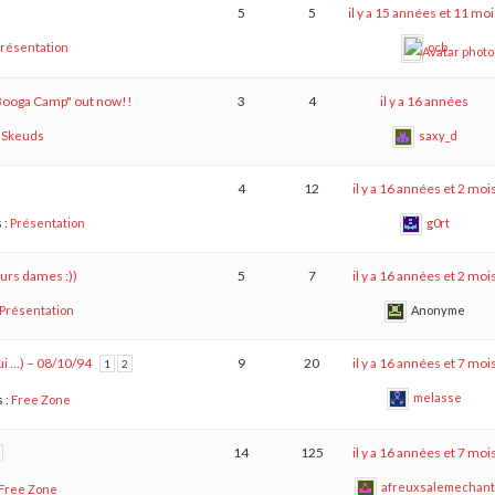
5
5
il y a 15 années et 11 mo
résentation
ocb
 Booga Camp" out now!!
3
4
il y a 16 années
:
Skeuds
saxy_d
4
12
il y a 16 années et 2 moi
 :
Présentation
g0rt
urs dames :))
5
7
il y a 16 années et 2 moi
Présentation
Anonyme
ui …) – 08/10/94
9
20
il y a 16 années et 7 moi
1
2
melasse
 :
Free Zone
14
125
il y a 16 années et 7 moi
afreuxsalemechant
Free Zone