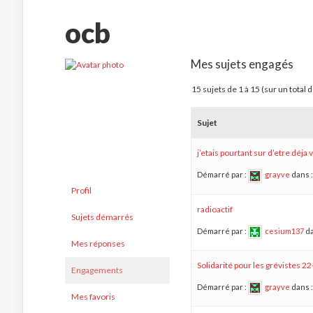
ocb
Mes sujets engagés
15 sujets de 1 à 15 (sur un total 
Sujet
j’etais pourtant sur d’etre déj
Démarré par :
grayve
dans 
Profil
radioactif
Sujets démarrés
Démarré par :
cesium137
da
Mes réponses
Solidarité pour les grévistes 
Engagements
Démarré par :
grayve
dans 
Mes favoris