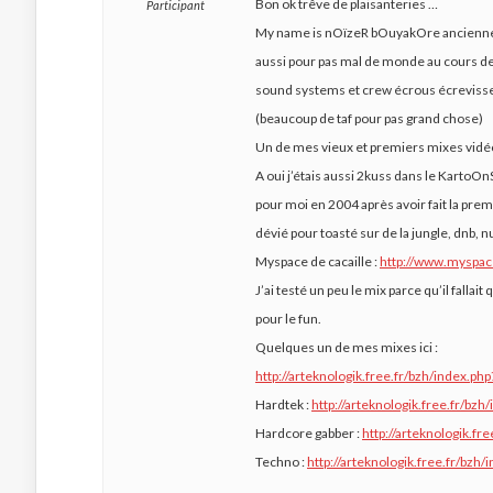
Bon ok trêve de plaisanteries …
Participant
My name is nOïzeR bOuyakOre anciennem
aussi pour pas mal de monde au cours de m
sound systems et crew écrous écrevisse é
(beaucoup de taf pour pas grand chose)
Un de mes vieux et premiers mixes vidé
A oui j’étais aussi 2kuss dans le KartoOnS
pour moi en 2004 après avoir fait la premi
dévié pour toasté sur de la jungle, dnb,
Myspace de cacaille :
http://www.myspac
J’ai testé un peu le mix parce qu’il falla
pour le fun.
Quelques un de mes mixes ici :
http://arteknologik.free.fr/bzh/index.ph
Hardtek :
http://arteknologik.free.fr/bzh
Hardcore gabber :
http://arteknologik.fr
Techno :
http://arteknologik.free.fr/bzh/