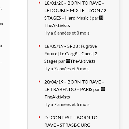
18/01/20 – BORN TO RAVE –
is
LE DOUBLE MIXTE – LYON / 2
STAGES – Hard Music !
par
on
TheAktivists
il y a 6 années et 8 mois
18/05/19 – SP23 : Fugitive
it
Future |Le Cargö – Caen | 2
Stages
par
TheAktivists
 …
il y a 7 années et 5 mois
20/04/19 – BORN TO RAVE –
LE TRABENDO – PARIS
par
TheAktivists
il y a 7 années et 6 mois
DJ CONTEST – BORN TO
RAVE – STRASBOURG