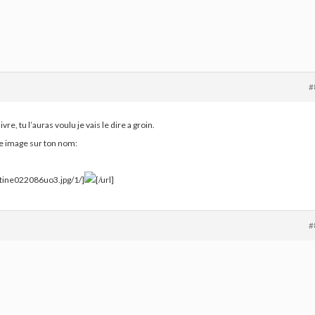
#
vre, tu l’auras voulu je vais le dire a groin.
ne image sur ton nom:
rtine022086uo3.jpg/1/]
[/url]
#