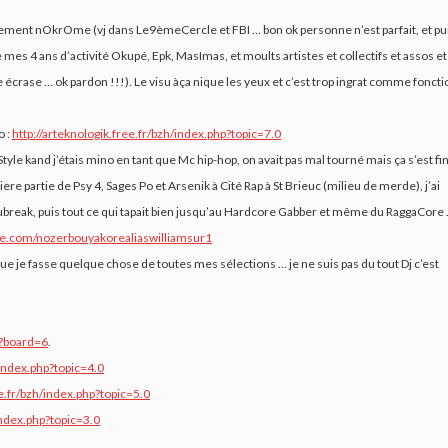
ent nOkrOme (vj dans Le9èmeCercle et FBI … bon ok personne n’est parfait, et pu
es 4 ans d’activité Okupé, Epk, MasImas, et moults artistes et collectifs et assos et
crase … ok pardon !!!). Le visu àça nique les yeux et c’est trop ingrat comme foncti
o :
http://arteknologik.free.fr/bzh/index.php?topic=7.0
tyle kand j’étais mino en tant que Mc hip-hop, on avait pas mal tourné mais ça s’est fin
ere partie de Psy 4, Sages Po et Arsenik à Cité Rap à St Brieuc (milieu de merde), j’ai
 nubreak, puis tout ce qui tapait bien jusqu’au Hardcore Gabber et même du RaggaCore
e.com/nozerbouyakorealiaswilliamsur1
it que je fasse quelque chose de toutes mes sélections … je ne suis pas du tout Dj c’est
p?board=6
.
/index.php?topic=4.0
ee.fr/bzh/index.php?topic=5.0
index.php?topic=3.0