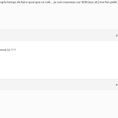
rop le temps de faire quoi que ce soit … je suis nouveau sur St Brieuc et j’me fais petit
#
nue ici !!!!
#