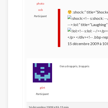
ocb
:shock:” title=”Shock
Participant
15 décembre 2009 à 10 
t’en a trop pris, trop pris
g0rt
Participant
16 décembre 2009 à 8 h 13 min