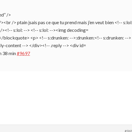
ed” />
h 38 min
#9697
#96