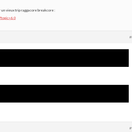
r un vieux trip raggacore breakcore :
p?topic=6.0
#
#