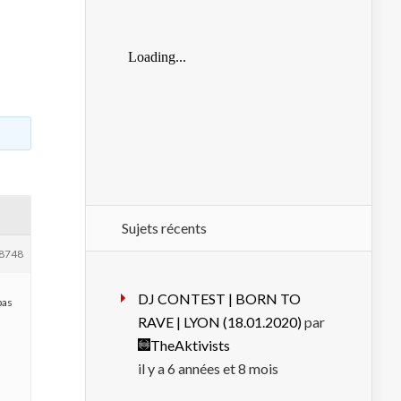
Sujets récents
8748
DJ CONTEST | BORN TO
pas
RAVE | LYON (18.01.2020)
par
TheAktivists
il y a 6 années et 8 mois