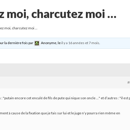
z moi, charcutez moi …
lez moi, charcutez moi …
our la dernière fois par
Anonyme
, le
il y a 16 années et 7 mois
.
#
ns : "putain encore cet enculé de fils de pute qui nique son oncle …" et d’autres : "il est 
ement à cause de la fixation que je fais sur lui et le juge n’y pourra rien même en