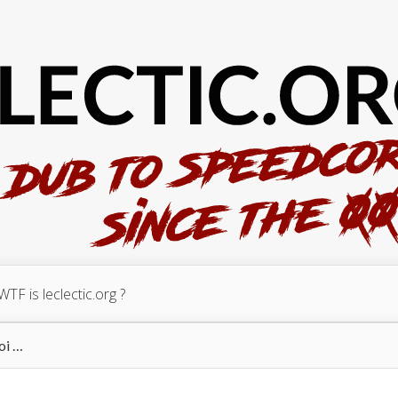
WTF is leclectic.org ?
oi …