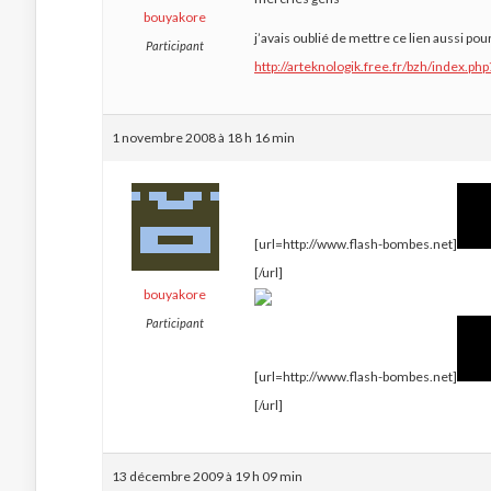
bouyakore
j’avais oublié de mettre ce lien aussi pou
Participant
http://arteknologik.free.fr/bzh/index.ph
1 novembre 2008 à 18 h 16 min
[url=http://www.flash-bombes.net]
[/url]
bouyakore
Participant
[url=http://www.flash-bombes.net]
[/url]
13 décembre 2009 à 19 h 09 min