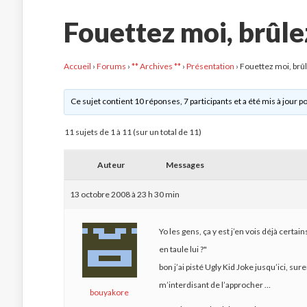
Fouettez moi, brûle
Accueil
›
Forums
›
** Archives **
›
Présentation
›
Fouettez moi, brû
Ce sujet contient 10 réponses, 7 participants et a été mis à jour p
11 sujets de 1 à 11 (sur un total de 11)
Auteur
Messages
13 octobre 2008 à 23 h 30 min
Yo les gens, ça y est j’en vois déjà certai
en taule lui ?"
bon j’ai pisté Ugly Kid Joke jusqu’ici, sur
m’interdisant de l’approcher …
bouyakore