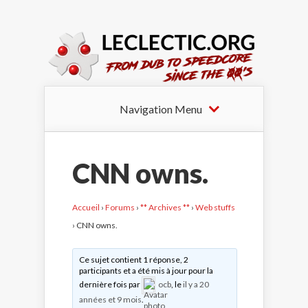
Navigation Menu
CNN owns.
Accueil
›
Forums
›
** Archives **
›
Web stuffs
›
CNN owns.
Ce sujet contient 1 réponse, 2
participants et a été mis à jour pour la
dernière fois par
ocb
, le
il y a 20
années et 9 mois
.