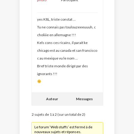
yes K8L, triste constat …
Tu ne connais pas toulouzeeeuuuh, c
choliiie en allemagne !!!
Kels cons ces ricains, il parait ke
chicago est au canada et san francisco
c au mexique vu le nom …
Bref triste monde dirigé par des
ignorants !!!
Auteur
Messages
2 sujets de 1 à 2 (sur un total de 2)
Le forum ‘Web stuffs’ est fermé à de
nouveaux sujets et réponses.