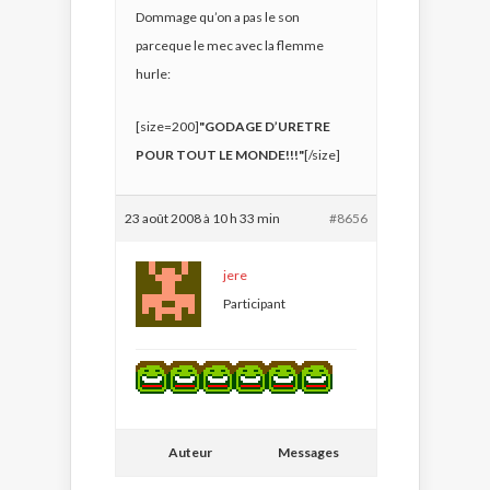
Dommage qu’on a pas le son
parceque le mec avec la flemme
hurle:
[size=200]
"GODAGE D’URETRE
POUR TOUT LE MONDE!!!"
[/size]
23 août 2008 à 10 h 33 min
#8656
jere
Participant
Auteur
Messages