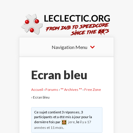
Navigation Menu
Ecran bleu
Accueil
›
Forums
›
** Archives **
›
Free Zone
›
Ecran bleu
Ce sujet contient 3 réponses, 3
participants et a été mis à jour pour la
dernière fois par
jere
, le
il y a 17
années et 11 mois
.