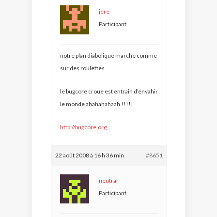
jere
Participant
notre plan diabolique marche comme
sur des roulettes
le bugcore croue est entrain d’envahir
le monde ahahahahaah !!!!!
http://bugcore.org
22 août 2008 à 16 h 36 min
#8651
neutral
Participant