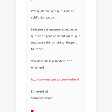
Ptêt qu’ils trouvent que la pub en
coldfusion ça sux.
Mais plus sérieusement, peut être
que bcp de gens se disent que vu que
myspace a été racheté par Ruppert
Murdoch…
Voir dessous le point de vue de
eiterherd .
http://www.myspace.com/eiterherd
Eithererd dit
Someone wrote: