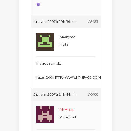
4 janvier 2007 à 20 h 56 min
#6485
Anonyme
Invité
myspace c mal…
[size=200]HTTP://WWW.MYSPACE.COM/K8L[/size]
5 janvier 2007 à 14 h 44 min
#6488
Mr Honk
Participant