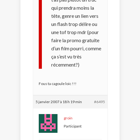
qui prendra moins la
tête, genre un lien vers
un flash trop délire ou
une tof trop mdr (pour
faire la promo gratuite
d’un film pourri, comme
ça s’est vu très
récemment?)
Fous ta cagoule loic !!!
5 janvier 2007 à 18 h 19 min
#6495
groin
Participant