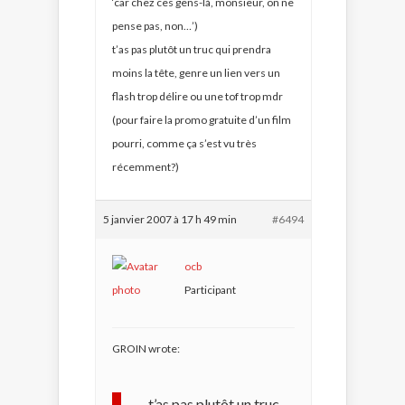
‘car chez ces gens-là, monsieur, on ne
pense pas, non…’)
t’as pas plutôt un truc qui prendra
moins la tête, genre un lien vers un
flash trop délire ou une tof trop mdr
(pour faire la promo gratuite d’un film
pourri, comme ça s’est vu très
récemment?)
5 janvier 2007 à 17 h 49 min
#6494
ocb
Participant
GROIN wrote:
t’as pas plutôt un truc