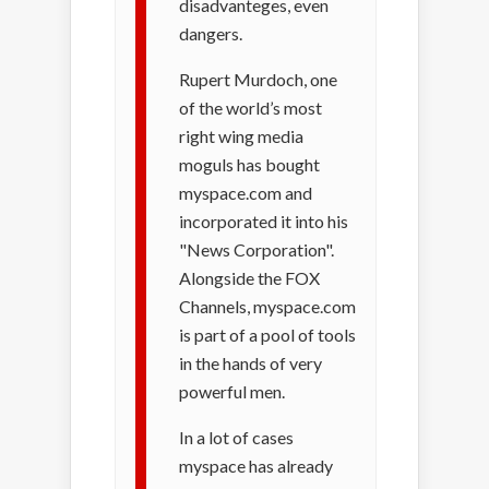
disadvanteges, even
dangers.
Rupert Murdoch, one
of the world’s most
right wing media
moguls has bought
myspace.com and
incorporated it into his
"News Corporation".
Alongside the FOX
Channels, myspace.com
is part of a pool of tools
in the hands of very
powerful men.
In a lot of cases
myspace has already