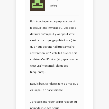
Invité
Bah écoute je reste perplexe aussi
face aux "anti-myspace"… Les seuls
défauts qu’on peut y voir peut-être
c’est le matraquage publicitaire (bien
que nous soyons habitués à y faire
abstraction, uh?) et le fait que ce soit
codé en ColdFusion (et ça par contre
c’est vraiment mal : plantages
fréquents)…
Et puis bon, ça fait pas tant de mal que
ça un peu de narcissisme.
Je reste sans réponse par rapport au
point de vue des bérus.