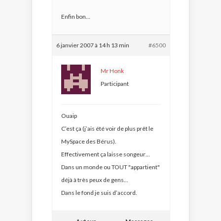
Enfin bon…
6 janvier 2007 à 14 h 13 min
#6500
Mr Honk
Participant
Ouaip
C’est ça (j’ais été voir de plus prêt le
MySpace des Bérus).
Effectivement ça laisse songeur…
Dans un monde ou TOUT "appartient"
déjà à très peux de gens…
Dans le fond je suis d’accord.