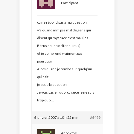
Participant
ça ne répond pas a ma question !
y’a quand mm pas mal de gens qui
disent qu myspace c’est mal (les
Bérus pour ne citer qu’eux)
et je comprend vraiment pas
pourquoi…
Alors quand je tombe sur quelq’un
qui sait…
je pose la question.
Je vois pas en quoi ça suce je ne sais
trop quoi…
6 janvier 2007 à 10 h 52 min
#6499
Anonyme