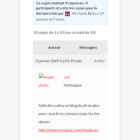
Ce sujet contient 9 réponses, 4
participants et a été mis à jour pour la
dernière fois par
Mr Honk
, le
il y a 19
années et 7 mois
.
10 sujets de 1 à 10 (sur un total de 10)
Auteur
Messages
3 janvier 2007 à 23 h 35 min
#6482
ocb
Participant
hello tlm,voilou un blog de zik en plus
pour ceux ki ne connaisse pas les fox
akram :
http://www.myspace.com/foxakram