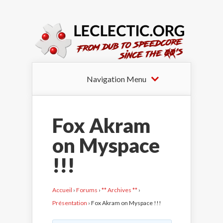
Navigation Menu
Fox Akram
on Myspace
!!!
Accueil
›
Forums
›
** Archives **
›
Présentation
›
Fox Akram on Myspace !!!