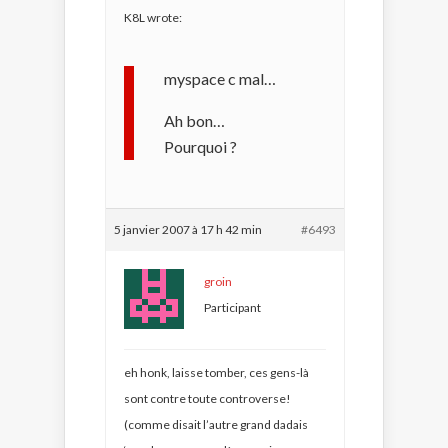
K8L wrote:
myspace c mal…
Ah bon…
Pourquoi ?
5 janvier 2007 à 17 h 42 min
#6493
groin
Participant
eh honk, laisse tomber, ces gens-là
sont contre toute controverse!
(comme disait l’autre grand dadais