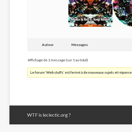
Auteur
Messages
Affichage de 1 message (sur 1 au total)
Le forum ‘Web stuffs’ est fermé à de nouveaux sujets et réponse
WTF is leclectic.org ?