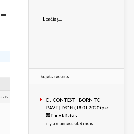
 –
Sujets récents
9808
DJ CONTEST | BORN TO
RAVE | LYON (18.01.2020)
par
TheAktivists
il y a 6 années et 8 mois