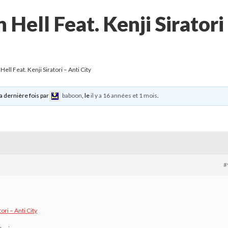
 Hell Feat. Kenji Siratori
Hell Feat. Kenji Siratori – Anti City
la dernière fois par
baboon
, le
il y a 16 années et 1 mois
.
#
ori – Anti City