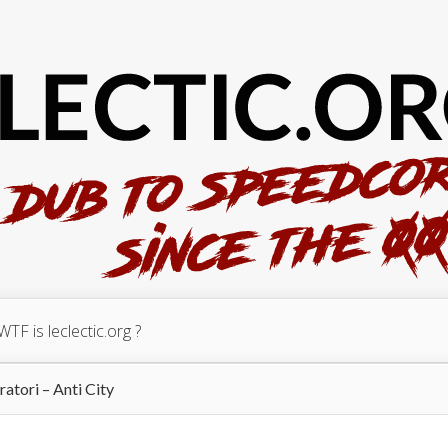
WTF is leclectic.org ?
ratori – Anti City