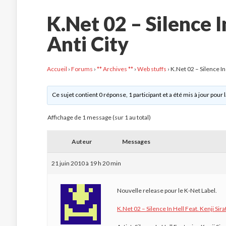
K.Net 02 – Silence In
Anti City
Accueil
›
Forums
›
** Archives **
›
Web stuffs
›
K.Net 02 – Silence In 
Ce sujet contient 0 réponse, 1 participant et a été mis à jour pour 
Affichage de 1 message (sur 1 au total)
Auteur
Messages
21 juin 2010 à 19 h 20 min
Nouvelle release pour le K-Net Label.
K.Net 02 – Silence In Hell Feat. Kenji Sirat