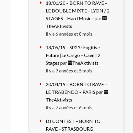
18/01/20 – BORN TO RAVE –
LE DOUBLE MIXTE – LYON / 2
STAGES – Hard Music !
par
TheAktivists
il y a 6 années et 8 mois
18/05/19 – SP23 : Fugitive
Future |Le Cargö – Caen | 2
Stages
par
TheAktivists
il y a 7 années et 5 mois
20/04/19 – BORN TO RAVE –
LE TRABENDO – PARIS
par
TheAktivists
il y a 7 années et 6 mois
DJ CONTEST – BORN TO
RAVE – STRASBOURG