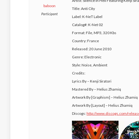
Artist: Silence In Hell Featuring Kenji Sira
baboon
Title: Anti City
Participant
Label: K-NeT Label
Catalog#: K-Net 02
Format: File, MP3, 320 Kbs
Country: France
Released: 20 June 2010
Genre: Electronic
Style: Noise, Ambient
Credits:
Lyrics By – Kenji Siratori
Mastered By – Helius Zhamiq
Artwork By [Graphism] – Helius Zhamiq
Artwork By [Layout] – Helius Zhamiq
Discogs:
http://www.discogs.com/relea