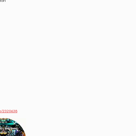
tori
se/2320638