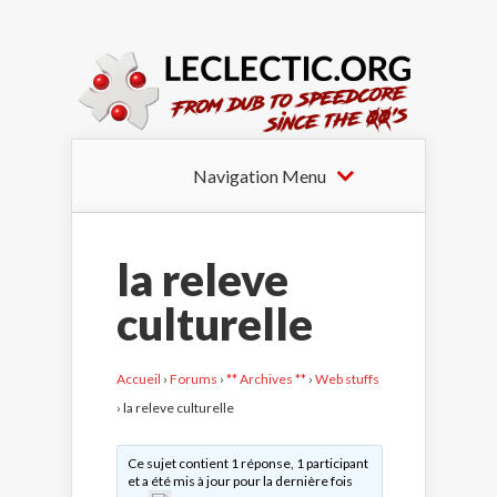
Navigation Menu
la releve
culturelle
Accueil
›
Forums
›
** Archives **
›
Web stuffs
›
la releve culturelle
Ce sujet contient 1 réponse, 1 participant
et a été mis à jour pour la dernière fois