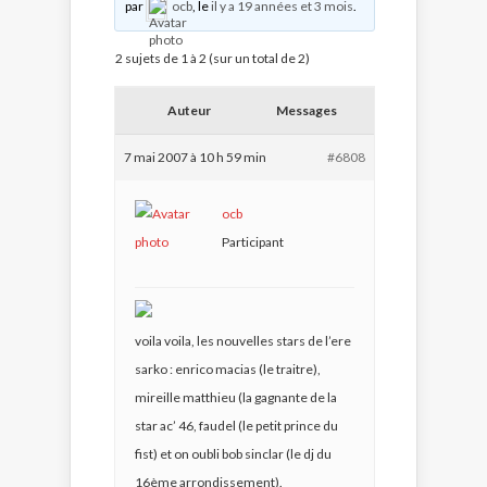
par
ocb
, le
il y a 19 années et 3 mois
.
2 sujets de 1 à 2 (sur un total de 2)
Auteur
Messages
7 mai 2007 à 10 h 59 min
#6808
ocb
Participant
voila voila, les nouvelles stars de l’ere
sarko : enrico macias (le traitre),
mireille matthieu (la gagnante de la
star ac’ 46, faudel (le petit prince du
fist) et on oubli bob sinclar (le dj du
16ème arrondissement).