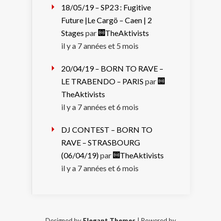
18/05/19 – SP23 : Fugitive
Future |Le Cargö – Caen | 2
Stages
par
TheAktivists
il y a 7 années et 5 mois
20/04/19 – BORN TO RAVE –
LE TRABENDO – PARIS
par
TheAktivists
il y a 7 années et 6 mois
DJ CONTEST – BORN TO
RAVE – STRASBOURG
(06/04/19)
par
TheAktivists
il y a 7 années et 6 mois
Designed by
Elegant Themes
| Powered by