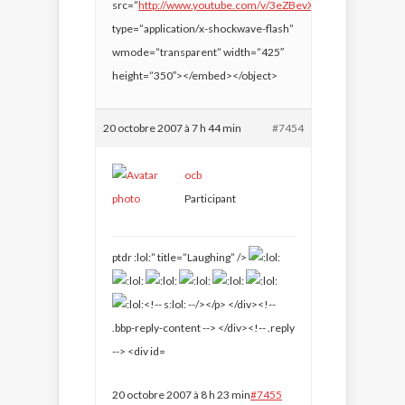
src=”
http://www.youtube.com/v/3eZBevXohCI&#8221
;
type=”application/x-shockwave-flash”
wmode=”transparent” width=”425″
height=”350″></embed></object>
20 octobre 2007 à 7 h 44 min
#7454
ocb
Participant
ptdr
:lol:” title=”Laughing” />
20 octobre 2007 à 8 h 23 min
#7455