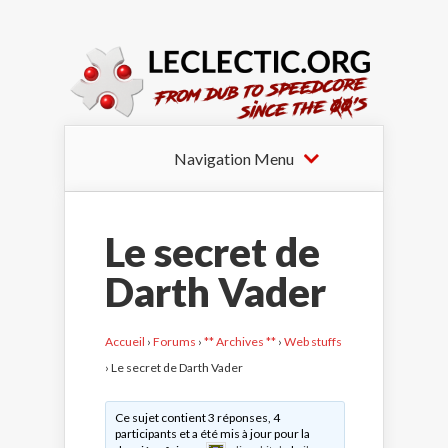
Navigation Menu
Le secret de
Darth Vader
Accueil
›
Forums
›
** Archives **
›
Web stuffs
›
Le secret de Darth Vader
Ce sujet contient 3 réponses, 4
participants et a été mis à jour pour la