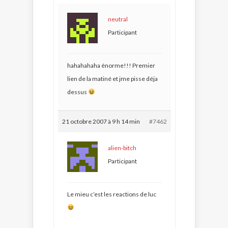
neutral
Participant
hahahahaha énorme!!! Premier
lien de la matiné et jme pisse déja
dessus
21 octobre 2007 à 9 h 14 min
#7462
alien-bitch
Participant
Le mieu c’est les reactions de luc