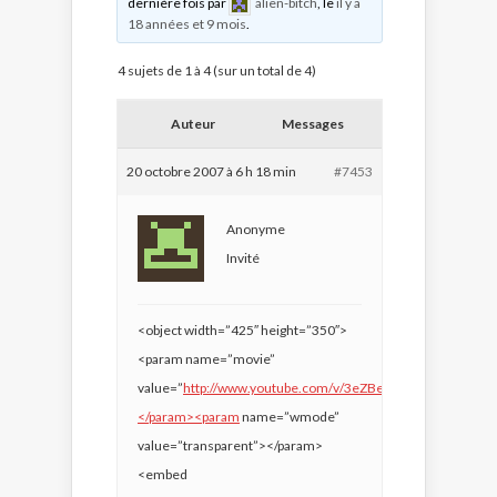
dernière fois par
alien-bitch
, le
il y a
18 années et 9 mois
.
4 sujets de 1 à 4 (sur un total de 4)
Auteur
Messages
20 octobre 2007 à 6 h 18 min
#7453
Anonyme
Invité
<object width=”425″ height=”350″>
<param name=”movie”
value=”
http://www.youtube.com/v/3eZBevXohCI”>
</param><param
name=”wmode”
value=”transparent”></param>
<embed