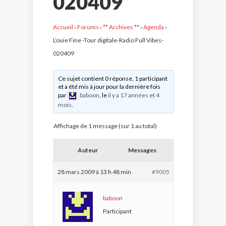
020409
Accueil
›
Forums
›
** Archives **
›
Agenda
›
L’ouie Fine -Tour digitale-Radio Full Vibes-
020409
Ce sujet contient 0 réponse, 1 participant
et a été mis à jour pour la dernière fois
par
baboon
, le
il y a 17 années et 4
mois
.
Affichage de 1 message (sur 1 au total)
Auteur
Messages
28 mars 2009 à 13 h 48 min
#9005
baboon
Participant