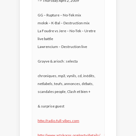
–> Thursday April 2, 2009
GG – Rupture – No-Tek mix
molok – K-Bal – Destruction mix
La Foudre vs Jere – No-Tek – Uretre
live battle
Lawrencium – Destruction live
Grayve & arioch : selecta
chroniques, mp3, vynils, cd, inédits,
netlabels, teufs, annonces, débats,
scandales people, Clash et bien +
& surprise guest
http://radio.full-vibes.com
http://www.artskorps.org/party/details/ … bes-