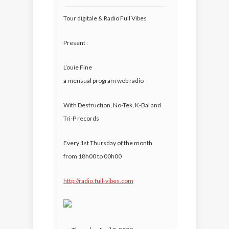
Tour digitale & Radio Full Vibes
Present :
L’ouie Fine
a mensual program web radio
With Destruction, No-Tek, K-Bal and
Tri-P records
Every 1st Thursday of the month
from 18h00 to 00h00
http://radio.full-vibes.com