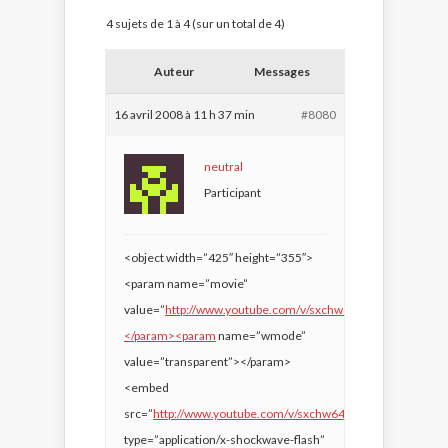
4 sujets de 1 à 4 (sur un total de 4)
Auteur
Messages
16 avril 2008 à 11 h 37 min
#8080
neutral
Participant
<object width=”425″ height=”355″>
<param name=”movie”
value=”
http://www.youtube.com/v/sxchw646zs4&hl=en”>
</param><param
name=”wmode”
value=”transparent”></param>
<embed
src=”
http://www.youtube.com/v/sxchw646zs4&hl=en&#82
type=”application/x-shockwave-flash”