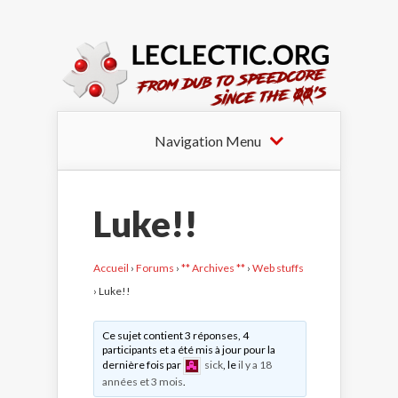
Navigation Menu
Luke!!
Accueil
›
Forums
›
** Archives **
›
Web stuffs
›
Luke!!
Ce sujet contient 3 réponses, 4
participants et a été mis à jour pour la
dernière fois par
sick
, le
il y a 18
années et 3 mois
.