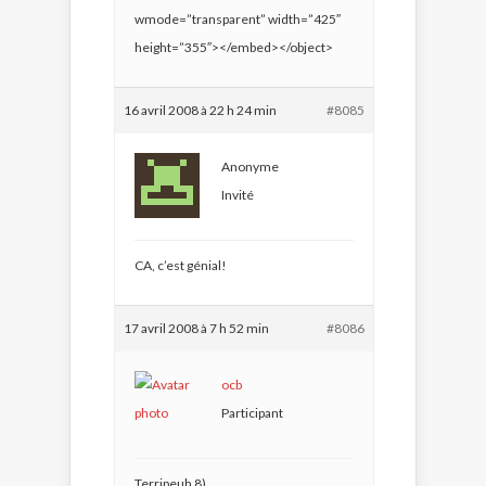
wmode=”transparent” width=”425″
height=”355″></embed></object>
16 avril 2008 à 22 h 24 min
#8085
Anonyme
Invité
CA, c’est génial!
17 avril 2008 à 7 h 52 min
#8086
ocb
Participant
Terripeuh
8)