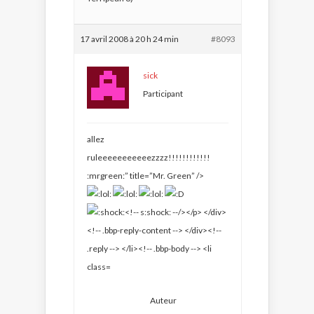
17 avril 2008 à 20 h 24 min
#8093
sick
Participant
allez
ruleeeeeeeeeeezzzz!!!!!!!!!!!!
:mrgreen:” title=”Mr. Green” />
Auteur