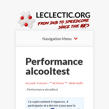
Navigation Menu
Performance
alcooltest
Accueil
›
Forums
›
** Archives **
›
Web stuffs
›
Performance alcooltest
Ce sujet contient 3 réponses, 4
participants et a été mis à jour pour la