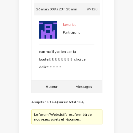
26 mai 2009 à 23 h 28 min
#9120
kerorist
Participant
nan mai il y a rien dan ta
bouteil!!!!!!!!!!!!!!!!c koi ce
delir!!!!!!!!!!
Auteur
Messages
4 sujets de 1 à 4 (sur un total de 4)
Le forum ‘Web stuffs’ est fermé à de
nouveaux sujets et réponses.