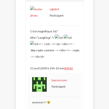
uglykid
Participant
C’est magnifique
:lol:”
title=”Laughing” />
21 avril 2009 à 14 h 13 min
#9042
lawrencium
Participant
enorme!!!