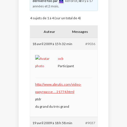
dernière fois par
kerorist
, le
il y a 17
années et 2 mois
.
4 sujets de 1 à 4 (sur un total de 4)
Auteur
Messages
18 avril 2009 à 15 h 32 min
#9036
ocb
Participant
http://www.abrutis.com/video-
papy+passe … 21774.html
ptdr
du grand du très grand
19 avril 2009 à 18 h 58 min
#9037