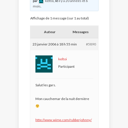
par
keltoi
, le
il y a 20 années et 6
mois
.
Affichage de 1 message (sur 1 au total)
Auteur
Messages
23 janvier 2006 à 18 h 55 min
#5890
keltoi
Participant
Salut les gars.
Mon cauchemar de la nuit dernière
http://www.wimp.com/rubberjohnny/