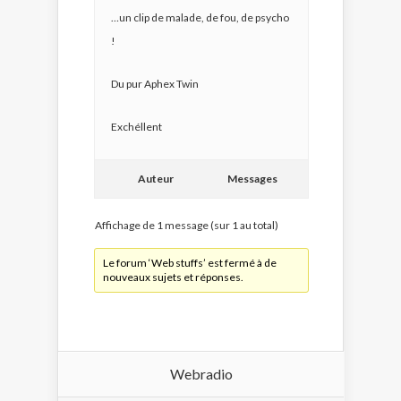
…un clip de malade, de fou, de psycho
!
Du pur Aphex Twin
Exchéllent
Auteur
Messages
Affichage de 1 message (sur 1 au total)
Le forum ‘Web stuffs’ est fermé à de
nouveaux sujets et réponses.
Webradio