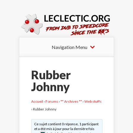
Navigation Menu
Rubber
Johnny
Accueil
›
Forums
›
** Archives **
›
Web stuffs
›
Rubber Johnny
Ce sujet contient 0 réponse, 1 participant
et a été mis à jour pour la dernière fois