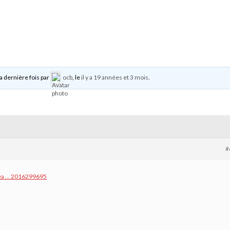
la dernière fois par
ocb
, le
il y a 19 années et 3 mois
.
#
sea … 2016299695