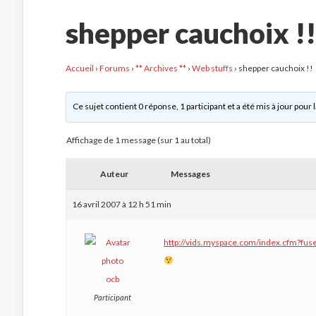
shepper cauchoix !!
Accueil
›
Forums
›
** Archives **
›
Web stuffs
›
shepper cauchoix !!
Ce sujet contient 0 réponse, 1 participant et a été mis à jour pour 
Affichage de 1 message (sur 1 au total)
Auteur
Messages
16 avril 2007 à 12 h 51 min
http://vids.myspace.com/index.cfm?fu
ocb
Participant