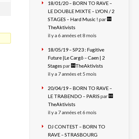
18/01/20 – BORN TO RAVE –
LE DOUBLE MIXTE – LYON / 2
STAGES – Hard Music !
par
TheAktivists
il y a 6 années et 8 mois
18/05/19 – SP23 : Fugitive
Future |Le Cargö – Caen | 2
Stages
par
TheAktivists
il y a 7 années et 5 mois
20/04/19 – BORN TO RAVE –
LE TRABENDO – PARIS
par
TheAktivists
il y a 7 années et 6 mois
DJ CONTEST – BORN TO
RAVE – STRASBOURG