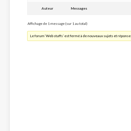
Auteur
Messages
Affichage de 1 message (sur 1 au total)
Le forum ‘Web stuffs’ est fermé à de nouveaux sujets et réponse