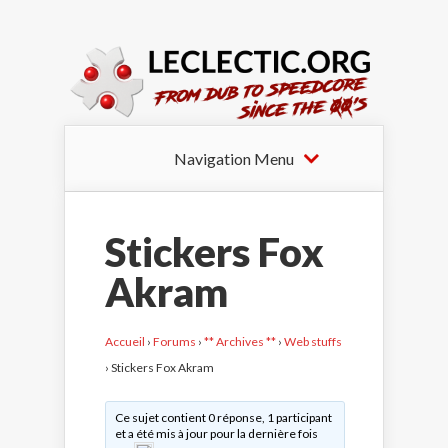
Navigation Menu
Stickers Fox
Akram
Accueil
›
Forums
›
** Archives **
›
Web stuffs
›
Stickers Fox Akram
Ce sujet contient 0 réponse, 1 participant
et a été mis à jour pour la dernière fois