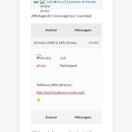
par
ocb
, le
il y a 21 années et 4 mois
.
Affichage de 1 message (sur 1 au total)
Auteur
Messages
23 mars 2005 à 14 h 15 min
#5483
ocb
Participant
Voilou a cette adresse :
http://ocb-foxakram.magix.net/
Auteur
Messages