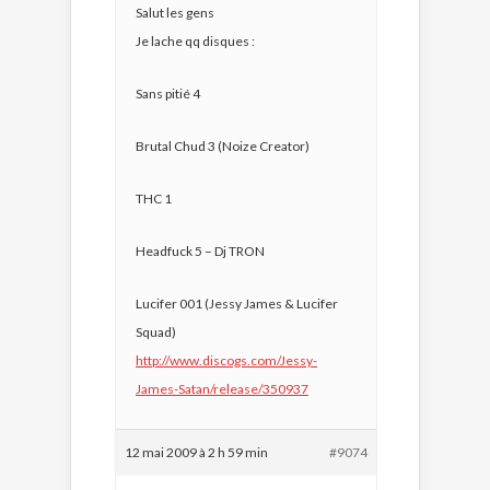
Salut les gens
Je lache qq disques :
Sans pitié 4
Brutal Chud 3 (Noize Creator)
THC 1
Headfuck 5 – Dj TRON
Lucifer 001 (Jessy James & Lucifer
Squad)
http://www.discogs.com/Jessy-
James-Satan/release/350937
12 mai 2009 à 2 h 59 min
#9074