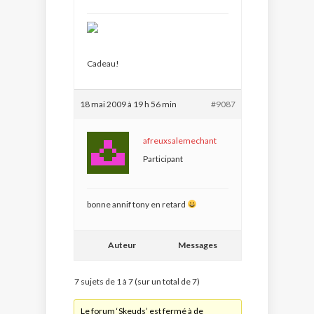
Cadeau!
18 mai 2009 à 19 h 56 min
#9087
afreuxsalemechant
Participant
bonne annif tony en retard
Auteur
Messages
7 sujets de 1 à 7 (sur un total de 7)
Le forum ‘Skeuds’ est fermé à de