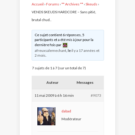
Accueil
›
Forums
›
** Archives **
›
Skeuds
›
VENDS SKEUDS HARDCORE – Sans pitié,
brutal chud..
Ce sujet contient 6 réponses, 5
participants et a été mis à jour pour la
dernière fois par
afreuxsalemechant
, le
il y a 17 années et
2 mois
.
7 sujets de 1 à 7 (sur un total de 7)
Auteur
Messages
11 mai 2009 à 6 h 16 min
#9073
dabad
Modérateur