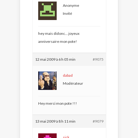
Anonyme
Invité
hey mais didonc… joyeux
anniversaire mon pote!
12 mai 2009 à 6 h 05 min
#9075
dabad
Modérateur
Hey merci mon pote !!!
13 mai 2009 à 8 h 11 min
#9079
sick