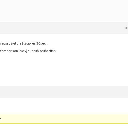
#
ai regardé et arrêté apres 30sec…
 tomber son live vj sur rubiscube
:fish:
s.