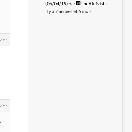
(06/04/19)
par
TheAktivists
il y a 7 années et 6 mois
9043
9044
s