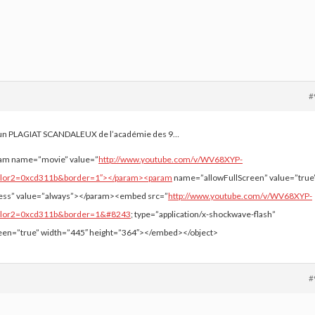
#
nt un PLAGIAT SCANDALEUX de l’académie des 9…
ram name=”movie” value=”
http://www.youtube.com/v/WV68XYP-
lor2=0xcd311b&border=1″></param><param
name=”allowFullScreen” value=”true
ess” value=”always”></param><embed src=”
http://www.youtube.com/v/WV68XYP-
olor2=0xcd311b&border=1&#8243
; type=”application/x-shockwave-flash”
creen=”true” width=”445″ height=”364″></embed></object>
#