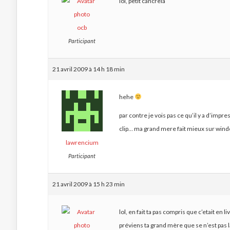
lol, petit cancrela
ocb
Participant
21 avril 2009 à 14 h 18 min
hehe
par contre je vois pas ce qu’il y a d’im
clip… ma grand mere fait mieux sur wi
lawrencium
Participant
21 avril 2009 à 15 h 23 min
lol, en fait ta pas compris que c’etait en l
préviens ta grand mère que se n’est pas l