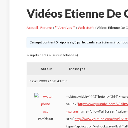
Vidéos Etienne De C
Accueil
›
Forums
›
** Archives **
›
Web stuffs
›
Vidéos Etienne De Cr
Ce sujet contient 5 réponses, 3 participants et a été mis à jour pou
6 sujets de 1 à 6 (sur un total de 6)
Auteur
Messages
7 avril 2009 à 15 h 43 min
<object width=”445″ height=”364″><p
value=”
http://www.youtube.com/v/Jzi
ocb
<param
name=”allowFullScreen” value
src=”
http://www.youtube.com/v/Jzil
Participant
type=”application/x-shockwave-flash” a