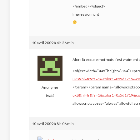
</embed></object>
Impressionnant
10 avril 2009 à 4 h 26 min
Alors là excuse moi mais c’est vraime
<object width=”445″ height=”364″><pa
uk8&hl=fr&fs=1&color1=0x5d1719&co
</param><param name=”allowscriptacc
Anonyme
uk8&hl=fr&fs=1&color1=0x5d1719&c
Invité
allowscriptaccess=”always” allowfulls
10 avril 2009 à 8 h 06 min