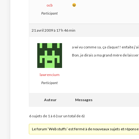
ocb
Participant
21 avril 2009 à 17 h 46 min
a wi vu comme sa, ça claque!! enfaite j’
Bon, je dirais a ma grand mère de laisser
lawrencium
Participant
Auteur
Messages
6 sujets de 1 à 6 (sur un total de 6)
Le forum ‘Web stuffs’ est fermé à de nouveaux sujets et réponse