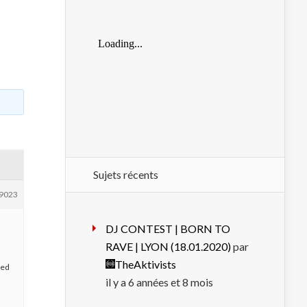
Sujets récents
9023
DJ CONTEST | BORN TO
RAVE | LYON (18.01.2020)
par
TheAktivists
bed
il y a 6 années et 8 mois