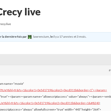
recy live
ecy live
r la dernière fois par
lawrencium
, le
il y a 17 années et 3 mois
.
#
aram name=”movie”
l8S7tUeY&hl=fr&fs=1&color1=0x5d1719&color2=0xcd311b&border=1″></param>
=”true”></param><param name=”allowscriptaccess” value=”always”></param><em
8S7tUeY&hl=fr&fs=1&color1=0x5d1719&color2=0xcd311b&border=1&#8243
;
llowscriptaccess=”always” allowfullscreen=”true” width=”445″ height=”364″>