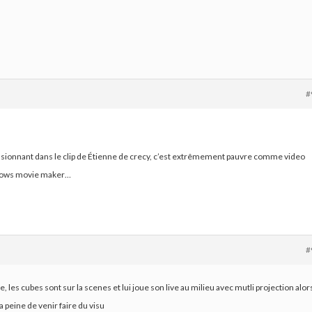
#
pressionnant dans le clip de Étienne de crecy, c’est extrêmement pauvre comme video
ndows movie maker…
#
ive, les cubes sont sur la scenes et lui joue son live au milieu avec mutli projection alor
a peine de venir faire du visu