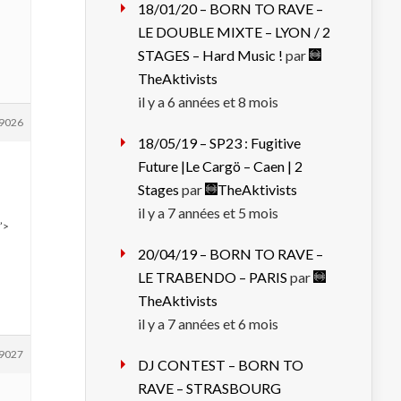
18/01/20 – BORN TO RAVE –
LE DOUBLE MIXTE – LYON / 2
STAGES – Hard Music !
par
TheAktivists
il y a 6 années et 8 mois
9026
18/05/19 – SP23 : Fugitive
Future |Le Cargö – Caen | 2
Stages
par
TheAktivists
il y a 7 années et 5 mois
”>
20/04/19 – BORN TO RAVE –
LE TRABENDO – PARIS
par
TheAktivists
il y a 7 années et 6 mois
9027
DJ CONTEST – BORN TO
RAVE – STRASBOURG