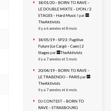
18/01/20 – BORN TO RAVE –
LE DOUBLE MIXTE – LYON / 2
STAGES – Hard Music !
par
TheAktivists
il y a 6 années et 8 mois
18/05/19 – SP23 : Fugitive
Future |Le Cargö – Caen | 2
Stages
par
TheAktivists
il y a 7 années et 5 mois
20/04/19 – BORN TO RAVE –
LE TRABENDO – PARIS
par
TheAktivists
il y a 7 années et 6 mois
DJ CONTEST – BORN TO
RAVE – STRASBOURG