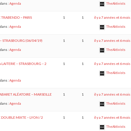
dans :
Agenda
TheAktivists
E TRABENDO – PARIS
1
1
il y a 7 années et 6 mois
dans :
Agenda
TheAktivists
– STRASBOURG (06/04/19)
1
1
il y a 7 années et 6 mois
dans :
Agenda
TheAktivists
A LAITERIE – STRASBOURG – 2
1
1
il y a 7 années et 6 mois
TheAktivists
dans :
Agenda
CABARET ALÉATOIRE – MARSEILLE
1
1
il y a 7 années et 6 mois
dans :
Agenda
TheAktivists
E DOUBLE MIXTE – LYON / 2
1
1
il y a 7 années et 8 mois
TheAktivists