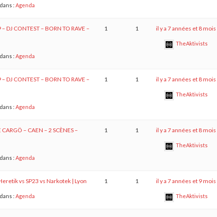
dans :
Agenda
9 – DJ CONTEST – BORN TO RAVE –
1
1
il y a 7 années et 8 mois
TheAktivists
dans :
Agenda
9 – DJ CONTEST – BORN TO RAVE –
1
1
il y a 7 années et 8 mois
TheAktivists
dans :
Agenda
E CARGÖ – CAEN – 2 SCÈNES –
1
1
il y a 7 années et 8 mois
TheAktivists
dans :
Agenda
Heretik vs SP23 vs Narkotek | Lyon
1
1
il y a 7 années et 9 mois
dans :
Agenda
TheAktivists