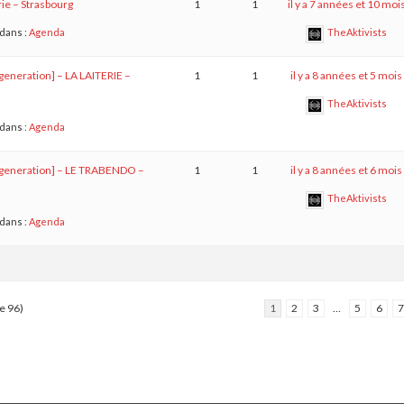
erie – Strasbourg
1
1
il y a 7 années et 10 moi
dans :
Agenda
TheAktivists
eneration] – LA LAITERIE –
1
1
il y a 8 années et 5 mois
TheAktivists
dans :
Agenda
generation] – LE TRABENDO –
1
1
il y a 8 années et 6 mois
TheAktivists
dans :
Agenda
de 96)
1
2
3
…
5
6
7