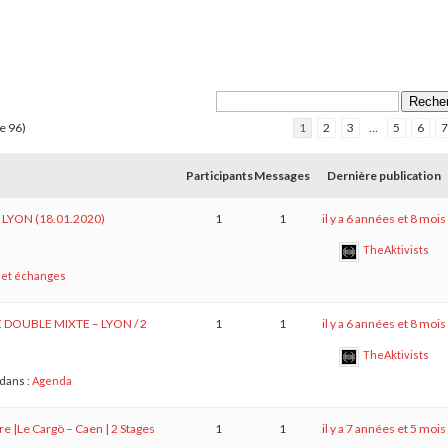
de 96)
1
2
3
…
5
6
7
Participants
Messages
Dernière publication
 LYON (18.01.2020)
1
1
il y a 6 années et 8 mois
TheAktivists
 et échanges
E DOUBLE MIXTE – LYON / 2
1
1
il y a 6 années et 8 mois
TheAktivists
dans :
Agenda
re |Le Cargö – Caen | 2 Stages
1
1
il y a 7 années et 5 mois