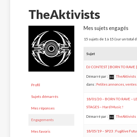
TheAktivists
Mes sujets engagés
15 sujets de 1 à 15 (sur un total 
Sujet
DJ CONTEST | BORN TO RAVE |
Démarré par :
TheAktivists
dans :
Petites annonces, ventes
Profil
Sujets démarrés
18/01/20 – BORN TO RAVE – L
STAGES – Hard Music !
Mes réponses
Démarré par :
TheAktivists
Engagements
18/05/19 – SP23 : Fugitive Futu
Mes favoris