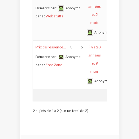
années
Démarré par :
Anonyme
et 5
dans :
Web stuffs
mois
Anonyme
Prix de l’essence…
3
5
il y a 20
années
Démarré par :
Anonyme
et 9
dans :
Free Zone
mois
Anonyme
2 sujets de 1 à 2 (sur un total de 2)