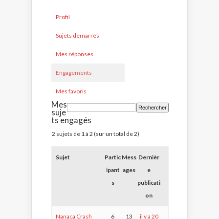
Profil
Sujets démarrés
Mes réponses
Engagements
Mes favoris
Mes
suje
ts engagés
2 sujets de 1 à 2 (sur un total de 2)
Sujet
Partic
Mess
Dernièr
ipant
ages
e
s
publicati
on
Nanaca Crash
6
13
il y a 20