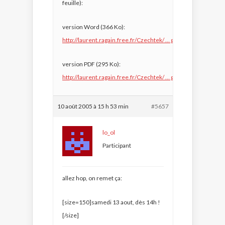
feuille):
version Word (366 Ko):
http://laurent.ragain.free.fr/Czechtek/ … glante.doc
version PDF (295 Ko):
http://laurent.ragain.free.fr/Czechtek/ … glante.pdf
10 août 2005 à 15 h 53 min
#5657
lo_ol
Participant
allez hop, on remet ça:
[size=150]samedi 13 aout, dès 14h !
[/size]