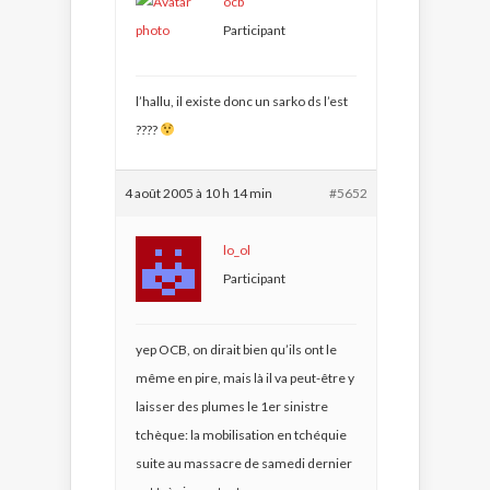
ocb
Participant
l’hallu, il existe donc un sarko ds l’est
????
4 août 2005 à 10 h 14 min
#5652
lo_ol
Participant
yep OCB, on dirait bien qu’ils ont le
même en pire, mais là il va peut-être y
laisser des plumes le 1er sinistre
tchèque: la mobilisation en tchéquie
suite au massacre de samedi dernier