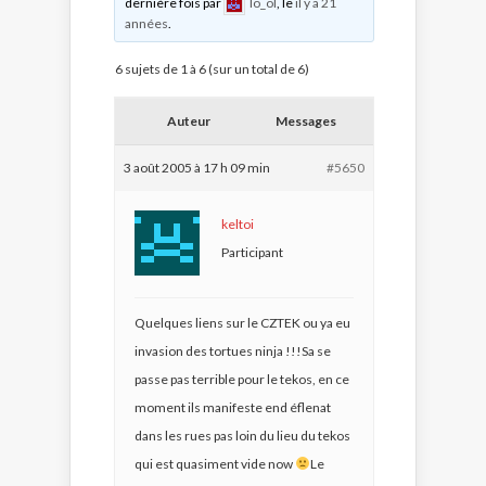
dernière fois par
lo_ol
, le
il y a 21
années
.
6 sujets de 1 à 6 (sur un total de 6)
Auteur
Messages
3 août 2005 à 17 h 09 min
#5650
keltoi
Participant
Quelques liens sur le CZTEK ou ya eu
invasion des tortues ninja !!!Sa se
passe pas terrible pour le tekos, en ce
moment ils manifeste end éflenat
dans les rues pas loin du lieu du tekos
qui est quasiment vide now
Le