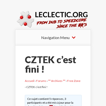
Navigation Menu
CZTEK c’est
fini !
Accueil
›
Forums
›
** Archives **
›
Free Zone
›
CZTEK c’est fini !
Ce sujet contient 5 réponses, 3
participants et a été mis à jour pour la