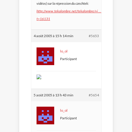
vidéos) sur la répression du czechtek:
http://www.tekalombre.net/tekalombre/vi … hp?
t=16131
4 août 2005 à 15 h 14 min
#5653
lo_ol
Participant
5 août 2005 à 13 h 43 min
#5654
lo_ol
Participant