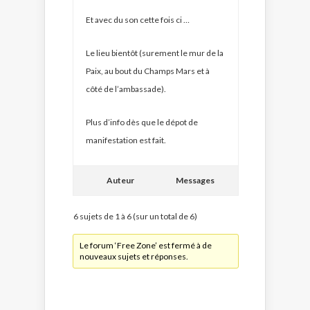
Et avec du son cette fois ci …
Le lieu bientôt (surement le mur de la
Paix, au bout du Champs Mars et à
côté de l’ambassade).
Plus d’info dès que le dépot de
manifestation est fait.
Auteur
Messages
6 sujets de 1 à 6 (sur un total de 6)
Le forum ‘Free Zone’ est fermé à de
nouveaux sujets et réponses.