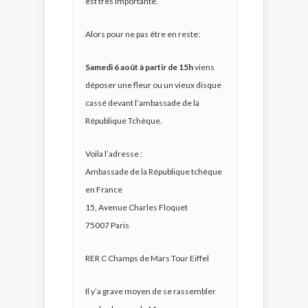
est très importante.
Alors pour ne pas être en reste:
Samedi 6 août à partir de 15h
viens
déposer une fleur ou un vieux disque
cassé devant l’ambassade de la
République Tchèque.
Voila l’adresse :
Ambassade de la République tchèque
en France
15, Avenue Charles Floquet
75007 Paris
RER C Champs de Mars Tour Eiffel
Il y’a grave moyen de se rassembler