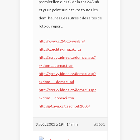
premier lien c le LCI de la abs 24/24h
et ya un point sur le tekos toutes les
demi heures.Les autres c des sites de
foto ou report.
http://www.ct24.cz/vysilani/
http://czechtek.muzika.cz
http://zpravy.idnes.cz/domaci.asp?
r=dom … domaci_jan
http://zpravy.idnes.cz/domaci.asp?
r=dom … _domaci_ad
http://zpravy.idnes.cz/domaci.asp?
r=dom … domaci_ton
http://g4.avu.cz/czechtek2005/
3 août 2005 à 19 h 14 min
#5651