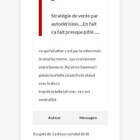
Stratégie de vente par
autodérision….En fait
ca fait presque pitié…..
ce qui fait pitier c est pas la video mais
le vinyl lui meme…(un croisement
entre bonen m ,fky et mc hammer)
putain mortelle j ai pécho le skeud
avec la disco
trop de la balle (ah non , ca c est
neutral)lol
Auteur
Messages
8 sujets de 1 à 8 (sur un total de 8)