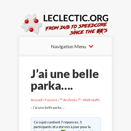
Navigation Menu
J’ai une belle
parka….
Accueil
›
Forums
›
** Archives **
›
Web stuffs
›
J’ai une belle parka….
Ce sujet contient 7 réponses, 5
participants et a été mis à jour pour la