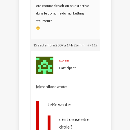
été étonné de voir ou on est arrivé
dans le domaine du marketting
"teuffeur".
15 septembre 2007 à 14 h 26 min
#7112
ixprim
Participant
jejehardkore wrote:
JeRe wrote:
c’est censé etre
drole ?