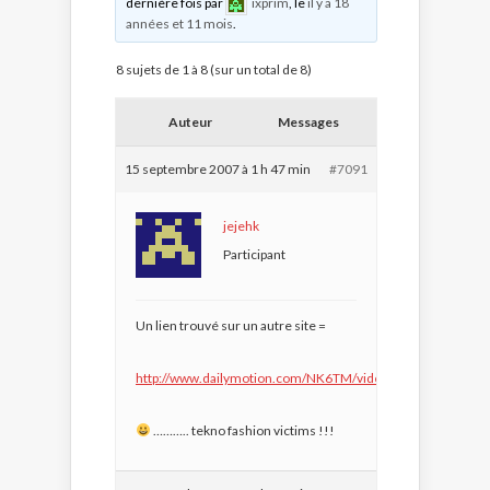
dernière fois par
ixprim
, le
il y a 18
années et 11 mois
.
8 sujets de 1 à 8 (sur un total de 8)
Auteur
Messages
15 septembre 2007 à 1 h 47 min
#7091
jejehk
Participant
Un lien trouvé sur un autre site =
http://www.dailymotion.com/NK6TM/video/ … ords_music
……….. tekno fashion victims !!!