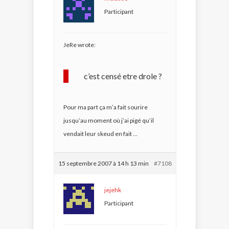
Participant
JeRe wrote:
c’est censé etre drole ?
Pour ma part ça m’a fait sourire
jusqu’au moment où j’ai pigé qu’il
vendait leur skeud en fait …
15 septembre 2007 à 14 h 13 min
#7108
jejehk
Participant