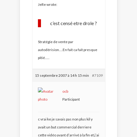
JeRe wrote:
c’est censé etre drole ?
Stratégie de vente par
autodérision….En fait ca fait presque
pitié…..
15 septembre 2007 à 14 h 15 min
#7109
ocb
Participant
c vrai ke je savais pas non plus kil y
avait un but commercial derriere
cette vidéo avant d’arrivé à la fin et j’ai