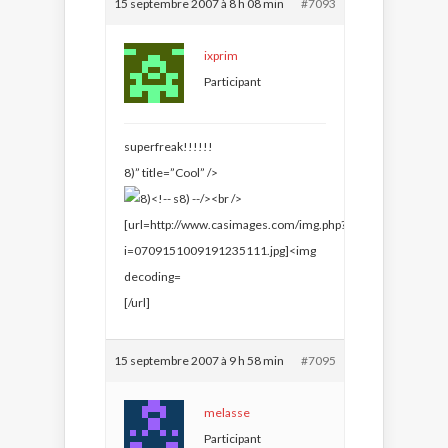
15 septembre 2007 à 8 h 08 min
#7093
ixprim
Participant
superfreak!!!!!!
8)” title=”Cool” />
[/url]
15 septembre 2007 à 9 h 58 min
#7095
melasse
Participant