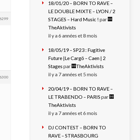
18/01/20 – BORN TO RAVE –
LE DOUBLE MIXTE – LYON / 2
6299
STAGES – Hard Music !
par
TheAktivists
il y a 6 années et 8 mois
18/05/19 – SP23 : Fugitive
Future |Le Cargö – Caen | 2
Stages
par
TheAktivists
il y a 7 années et 5 mois
6300
20/04/19 – BORN TO RAVE –
LE TRABENDO – PARIS
par
TheAktivists
il y a 7 années et 6 mois
DJ CONTEST – BORN TO
RAVE – STRASBOURG