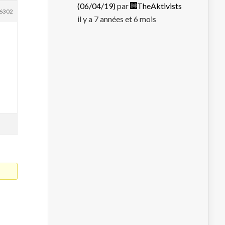
(06/04/19)
par
TheAktivists
6302
il y a 7 années et 6 mois