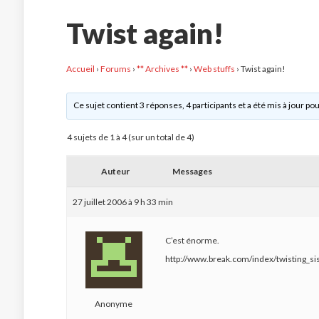
Twist again!
Accueil
›
Forums
›
** Archives **
›
Web stuffs
›
Twist again!
Ce sujet contient 3 réponses, 4 participants et a été mis à jour pou
4 sujets de 1 à 4 (sur un total de 4)
Auteur
Messages
27 juillet 2006 à 9 h 33 min
C’est énorme.
http://www.break.com/index/twisting_si
Anonyme