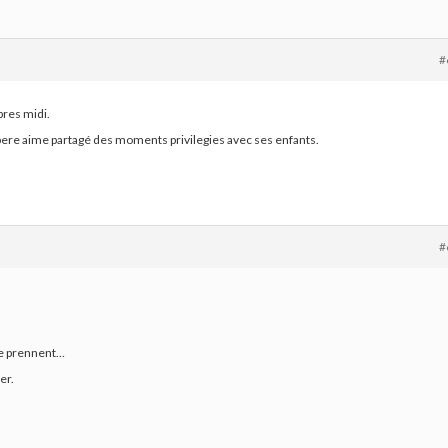
#
pres midi.
e pere aime partagé des moments privilegies avec ses enfants.
#
se prennent…
er.