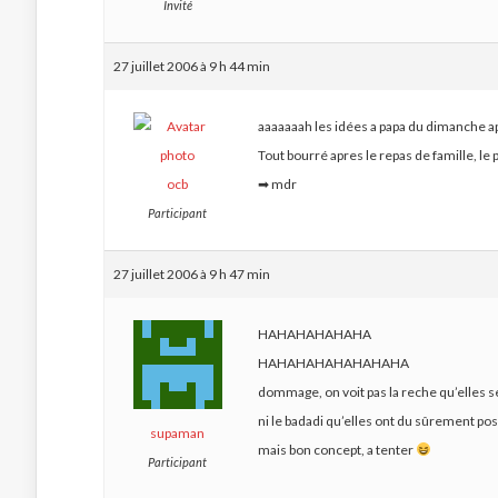
Invité
27 juillet 2006 à 9 h 44 min
aaaaaaah les idées a papa du dimanche a
Tout bourré apres le repas de famille, l
ocb
➡
mdr
Participant
27 juillet 2006 à 9 h 47 min
HAHAHAHAHAHA
HAHAHAHAHAHAHAHA
dommage, on voit pas la reche qu’elles 
ni le badadi qu’elles ont du sûrement pos
supaman
mais bon concept, a tenter
Participant