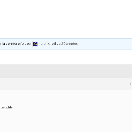
r la dernière fois par
jejehk
, le
il y a 20 années
.
#
sters.html