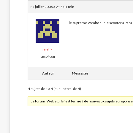
27 juillet 2006 à 21 h 01 min
le supreme Vomito sur le scooter a Papa
jejehk
Participant
Auteur
Messages
4 sujets de 1 à 4 (sur un total de 4)
Le forum ‘Web stuffs’ est fermé à de nouveaux sujets et réponse