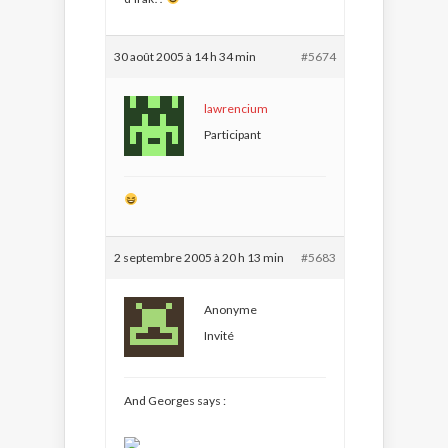
30 août 2005 à 14 h 34 min
#5674
lawrencium
Participant
2 septembre 2005 à 20 h 13 min
#5683
Anonyme
Invité
And Georges says :