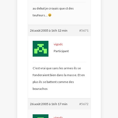
au debut je croyais que ct des
teufeurs…
26 août 2005 à 16 h 12 min
#5671
vigodc
Participant
C’est vrai que sans les armes ils se
fonderaient bien dans la masse. Et en
plus ils se battent comme des
bourachos
26 août 2005 à 16 h 17 min
#5672
vigodc