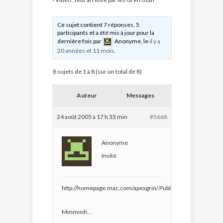
Ce sujet contient 7 réponses, 5
participants et a été mis à jour pour la
dernière fois par
Anonyme
, le
il y a
20 années et 11 mois
.
8 sujets de 1 à 8 (sur un total de 8)
Auteur
Messages
24 août 2005 à 17 h 33 min
#5668
Anonyme
Invité
http://homepage.mac.com/apexgrin/.Public/fascism.mov
Mmmmh…