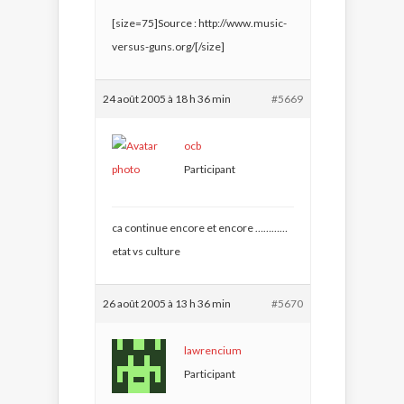
[size=75]Source : http://www.music-
versus-guns.org/[/size]
24 août 2005 à 18 h 36 min
#5669
ocb
Participant
ca continue encore et encore …………
etat vs culture
26 août 2005 à 13 h 36 min
#5670
lawrencium
Participant