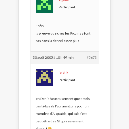
Participant
Enfin,
la preuve que chez les Ricains y font
pas dans la dentelle non plus
30 août 2005 à 10 h 49 min
#5673
jejehk
Participant
eh Denis heureusement que t’etais
pas là-bas ils t’auraient pris pour un
membre d’Al quaïda, qui sait c’est
peut être des GI qui reviennent
d’Irak!!